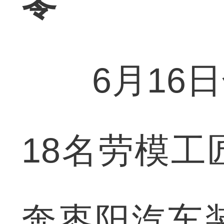
零
6月16日
18名劳模
奔枣阳汽车