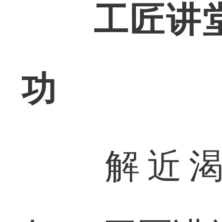
工匠讲
功
解近渴，