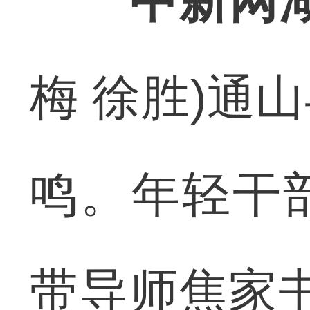
中新网湖
梅 徐胜)通
鸣。年轻干
带导师焦家