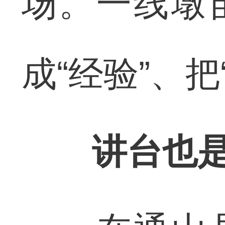
场。一线墩
成“经验”、把
讲台也