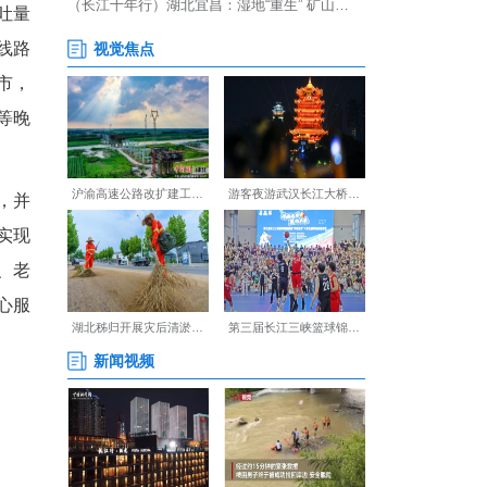
日，三峡机场完成货邮吞吐量
州-宜昌-成都”等空空中转线路
集中放量，干巴菌陆续上市，
极拓展拉萨、南通、广州等晚