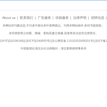
，通航点达46个。暑运期间，三峡机场将加密海南
复天津航空石家庄=宜昌=湛江航线，需要购票的旅
留意航班动态，合理安排出行行程。(完)