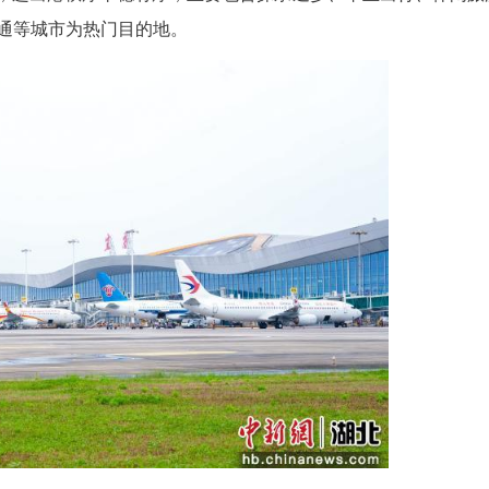
(张娜 卢宏靖)2026年端午小长假三峡机场共起降航
客800人次，主要客流来自泰国、越南、中国香港等
“错峰分散”特点，进出港秩序平稳有序，主要包含探
阳、济南、南通等城市为热门目的地。