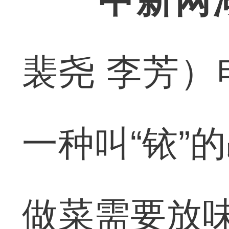
中新网
裴尧 李芳
一种叫“铱”
做菜需要放味