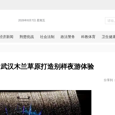
湖北
艺、水秀 武汉木兰草原打造别样
网湖北