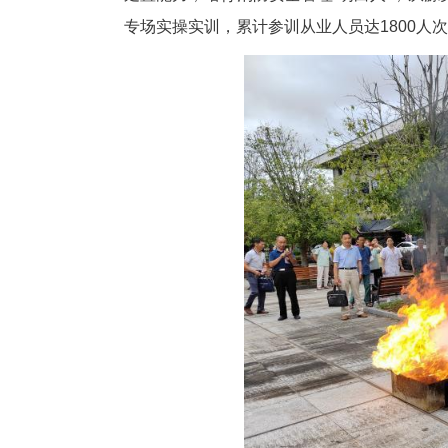
中新网湖北新闻7月1日电
(
围启动养老机构从业人员消防基
处置能力，培育消防安全管理“明
专场实操实训，累计参训从业人员