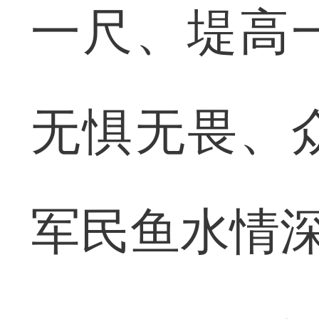
一尺、堤高
无惧无畏、
军民鱼水情