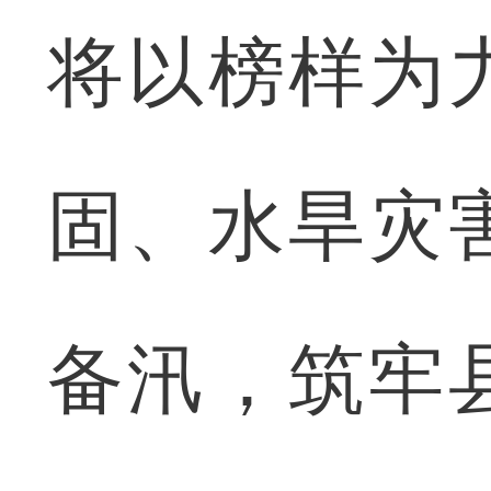
将以榜样为
固、水旱灾
备汛，筑牢