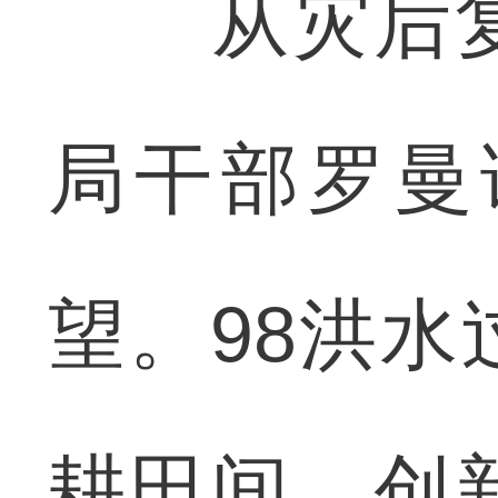
从灾后复
局干部罗曼
望。98洪
耕田间，创