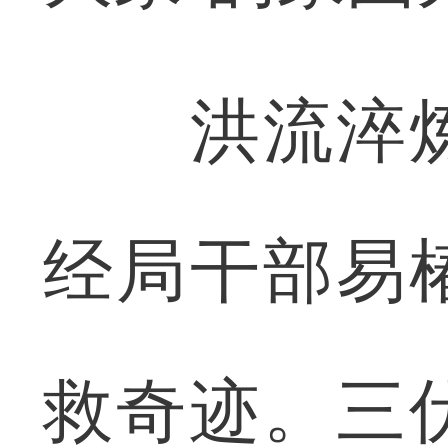
洪流淬炼
经局干部易
救奇迹。三