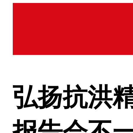
弘扬抗洪精
报告会不