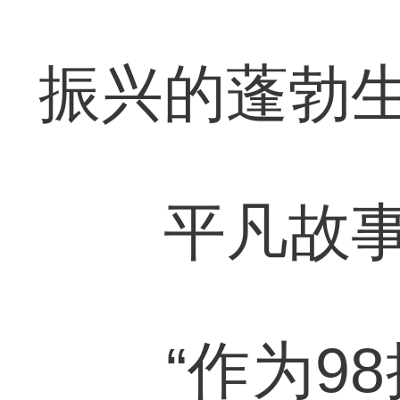
振兴的蓬勃
平凡故事最
“作为98