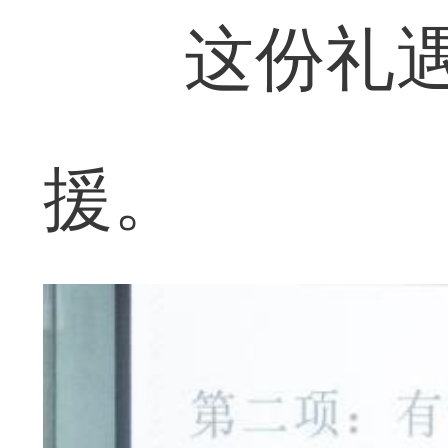
这份礼遇，
援。