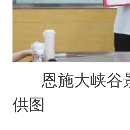
恩施大峡谷
供图