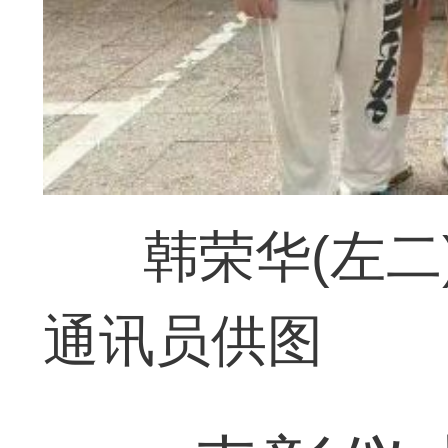
韩荣华(左二
通讯员供图