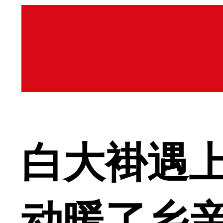
白大褂遇上
动暖了乡