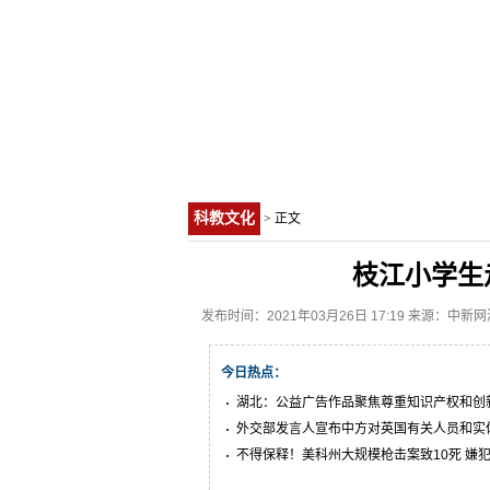
科教文化
> 正文
枝江小学生
发布时间：2021年03月26日 17:19 来源：中新
今日热点：
湖北：公益广告作品聚焦尊重知识产权和创
外交部发言人宣布中方对英国有关人员和实
裁
不得保释！美科州大规模枪击案致10死 嫌
庭