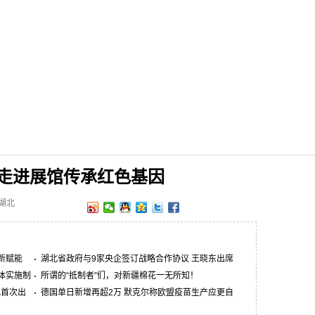
走进展馆传承红色基因
网湖北
新赋能
湖北省政府与9家央企签订战略合作协议 王晓东出席
体实施制
所谓的“抵制者”们，对新疆棉花一无所知！
犯首次出
德国单日新增再超2万 默克尔称欧盟疫苗生产应更自
主