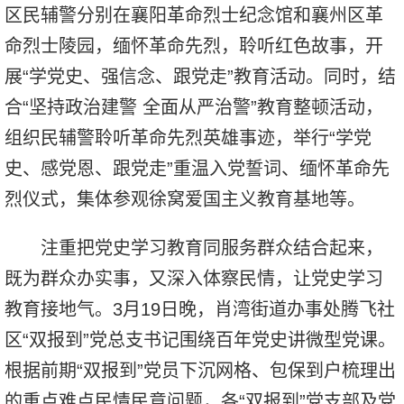
区民辅警分别在襄阳革命烈士纪念馆和襄州区革
命烈士陵园，缅怀革命先烈，聆听红色故事，开
展“学党史、强信念、跟党走”教育活动。同时，结
合“坚持政治建警 全面从严治警”教育整顿活动，
组织民辅警聆听革命先烈英雄事迹，举行“学党
史、感党恩、跟党走”重温入党誓词、缅怀革命先
烈仪式，集体参观徐窝爱国主义教育基地等。
注重把党史学习教育同服务群众结合起来，
既为群众办实事，又深入体察民情，让党史学习
教育接地气。3月19日晚，肖湾街道办事处腾飞社
区“双报到”党总支书记围绕百年党史讲微型党课。
根据前期“双报到”党员下沉网格、包保到户梳理出
的重点难点民情民意问题，各“双报到”党支部及党