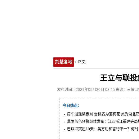
荆楚各地
> 正文
王立与联投
发布时间：2021年05月20日 08:45 来源：三峡日
今日热点：
房车逍遥桨板飒 雪糕名为落梅花 灵秀湖北
暴雨蓝色预警继续发布：江西浙江福建等局
巴以冲突超10天：美方劝和言行不一？何时
火？