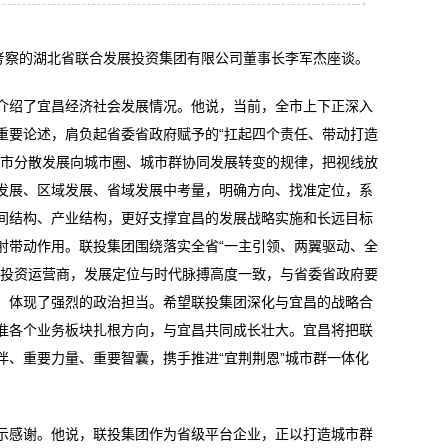
察的湖北省联合发展投资集团有限公司董事长李军杰座谈。
绍了宜昌经济社会发展情况。他说，当前，全市上下正深入
重要论述，肩负起省委省政府赋予的“扛起四个责任、带动打造
城市分散发展向城市圈、城市群协同发展转变的规律，把视线放
发展、区域发展、省域发展中考量，明确方向、找准定位，系
间结构、产业结构，更好支撑宜昌的发展战略实施和长远目标
射带动作用。联投集团围绕落实全省“一主引领、两翼驱动、全
略投资运营商，发展定位与时代脉搏高度一致，与省委省政府要
，体现了强烈的政治担当。希望联投集团深化与宜昌的战略合
准各个业务板块扎根方向，与宜昌共同成长壮大。宜昌将把联
伴、重要力量、重要智囊，携手推进“宜荆荆恩”城市群一体化
感谢。他说，联投集团作为省级平台企业，正以打造城市群