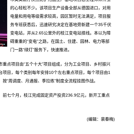
的心轻松不少。该项目生产设备全部从德国进口，对用
电量和用电等级需求较高，园区暂时无法满足，项目服
务专班获悉后，迅速研究决定在基地旁新建一个35千伏
变电站，并从2.65公里外的枝江变电站搭线。本以为障
碍重重的“变电”之路，在国土、住建、园林、电力等部
门一路“绿灯”服务下，快速推进。
点项目由“五个十大”项目组成，分为工业项目、乡村振兴
台项目，每个类别每年安排10个左右重点项目，每个项目由1
，按“周调度、月通报、季拉练”制度全流程挂图作战。
七个月，枝江完成固定资产投资236.9亿元，新开工重点
(编辑：裴春梅)