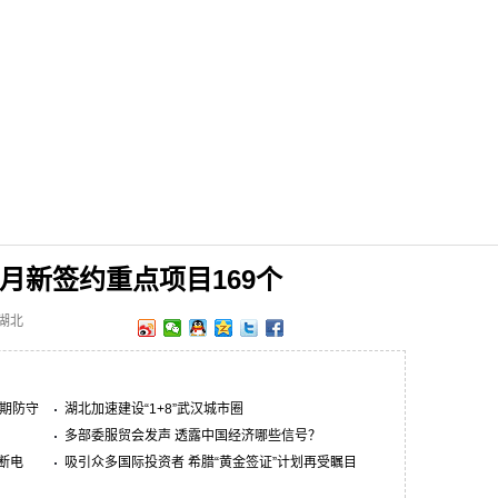
月新签约重点项目169个
网湖北
长期防守
湖北加速建设“1+8”武汉城市圈
多部委服贸会发声 透露中国经济哪些信号？
断电
吸引众多国际投资者 希腊“黄金签证”计划再受瞩目