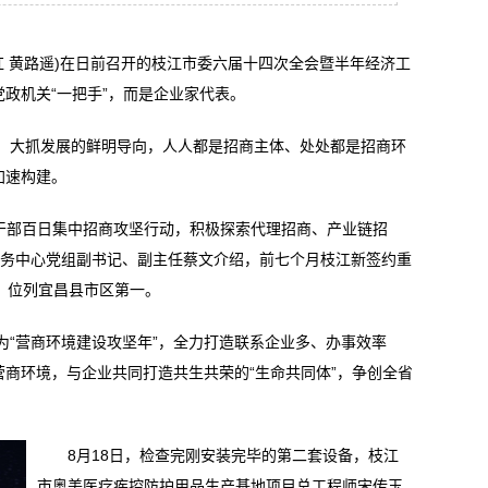
红 黄路遥)在日前召开的枝江市委六届十四次全会暨半年经济工
党政机关“一把手”，而是企业家代表。
大抓发展的鲜明导向，人人都是招商主体、处处都是招商环
加速构建。
干部百日集中招商攻坚行动，积极探索代理招商、产业链招
服务中心党组副书记、副主任蔡文介绍，前七个月枝江新签约重
元，位列宜昌县市区第一。
营商环境建设攻坚年”，全力打造联系企业多、办事效率
营商环境，与企业共同打造共生共荣的“生命共同体”，争创全省
8月18日，检查完刚安装完毕的第二套设备，枝江
市奥美医疗疾控防护用品生产基地项目总工程师宋传玉