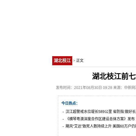
湖北枝江
> 正文
湖北枝江前七
发布时间：2021年08月30日 09:28 来源：中新
今日热点：
汉江超警戒水位堤长589公里 省防指:做好
《横琴粤澳深度合作区建设总体方案》发布
飓风“艾达”致死人数持续上升 美国60万户仍