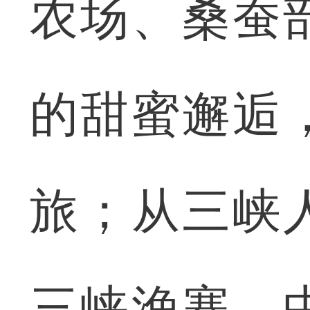
农场、桑蚕
的甜蜜邂逅
旅；从三峡
三峡渔寨、