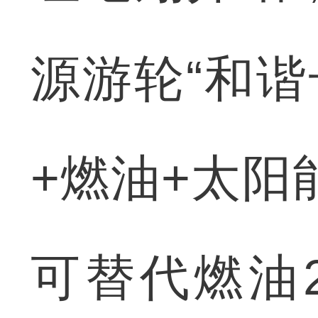
源游轮“和谐
+燃油+太阳
可替代燃油2