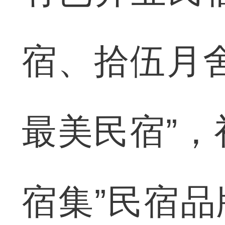
宿、拾伍月舍
最美民宿”，
宿集”民宿品