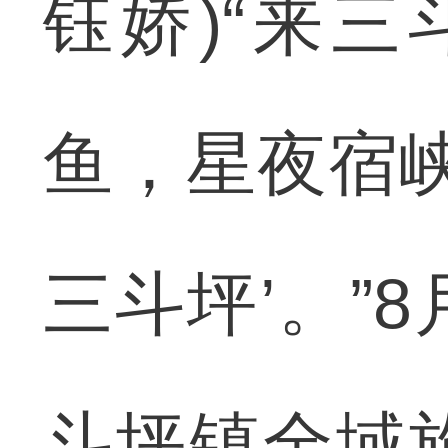
钰娇)“来
鱼，星夜宿峡
三斗坪’。”
斗坪镇全域