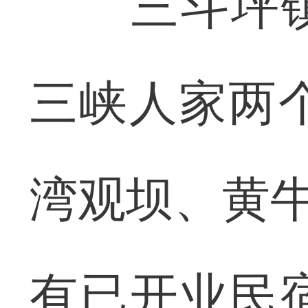
三斗坪镇
三峡人家两
湾观坝、黄牛
有已开业民