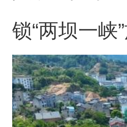
锁“两坝一峡