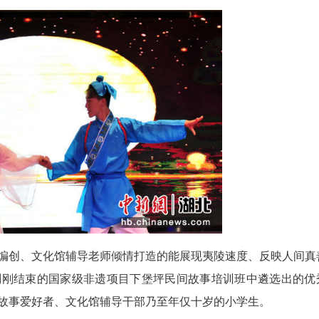
210▪我爱夷陵》拉开了展演活动的序幕。现场不
三进县城》《下堡坪剪纸》，还有讲述传承人传承非
讲述人民警察感人事迹的《关于团圆的故事》，更有