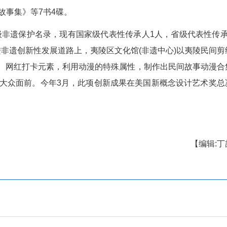
非遗创新性发展道路上又迈出新的步伐，从展演
破。整个活动围绕中秋赏月主题，将民间故事与舞蹈
现出新时代民间故事的独特魅力，打破了常规的观
事会，也是一堂沉浸式的文化课，切身感受到在
正创新的不懈努力。”北京师范大学中国民间文学专
欣全程参与了此次民间故事培训及展演活动。
新性发展，大力推动非遗创造性转化，通过非遗
夷陵文旅融合高质量发展。为了加大对下堡坪民间故
下堡坪民间故事传承基地及多个传习所，兴建刘德芳