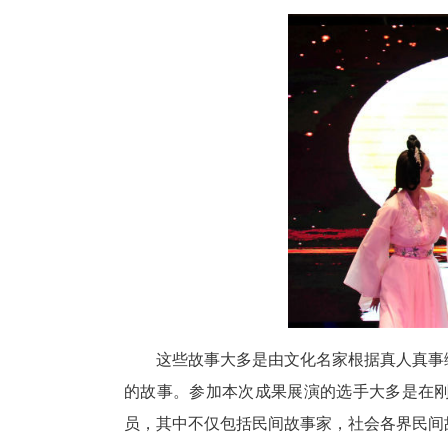
由夷陵医院职工带来的舞蹈《5
网红达人编创的新故事《王大铁
弟》《薅草锣鼓神童肖世芹》和
情思》、皮影《昭君出塞》等。