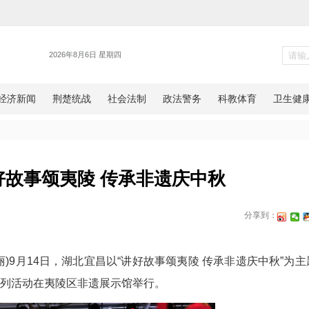
各地
昌：讲好故事颂夷陵 传承非遗
网湖北