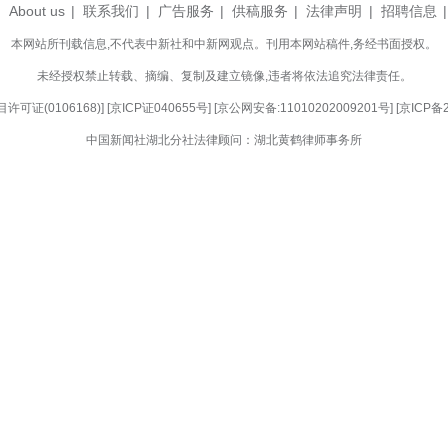
堡坪乡民间故事集》等7书4碟。
公布为国家级非遗保护名录，现有国家级代表性传承
023年，在推进非遗创新性发展道路上，夷陵区文化馆
”“大王岩”等旅游、网红打卡元素，利用动漫的特殊属
如生地展示在大众面前。今年3月，此项创新成果在