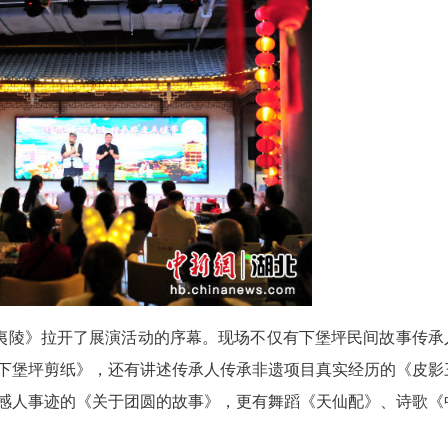
(张国荣 邓艳丽)9月14日，湖北宜昌以“讲好故事颂
果展演暨中秋系列活动在夷陵区非遗展示馆举行。