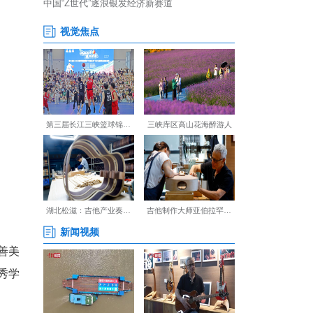
仅有下堡坪民间故事传承人、
遗项目真实经历的《皮影三兄
舞蹈《天仙配》、诗歌《中秋