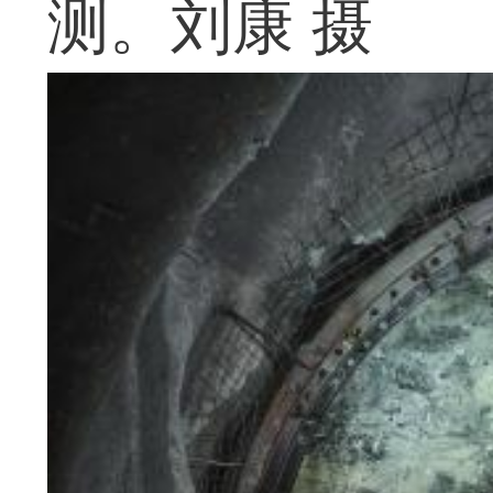
测。刘康 摄