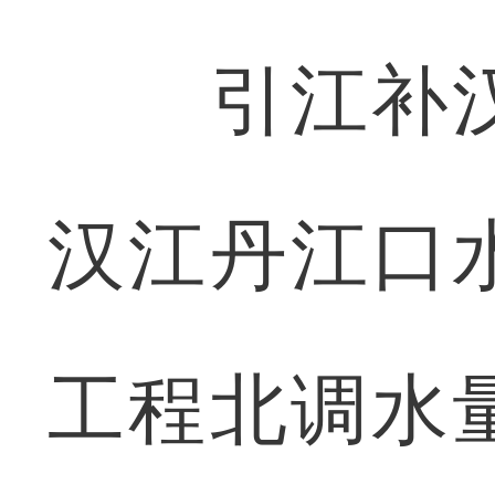
引江补汉
汉江丹江口
工程北调水