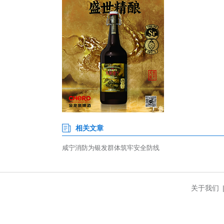
椅护送等方式，仅用8分钟就将
毛巾捂口鼻、贴墙低姿前行”等逃
据悉，此次专项行动组建6个跨
安全讲座107场，组织应急演练
负责人表示，下一步将建立养老
安全。(完)