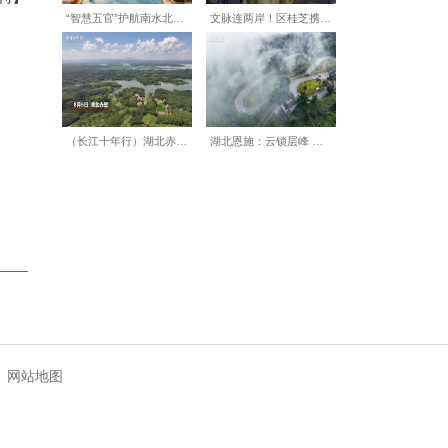
雾逃生通道，帮助老人掌握“湿
毯式”隐患排查，累计举办消防
技能考试。咸宁市消防救援支队
式，持续保障养老服务领域消防
【编辑:刘莉莉】