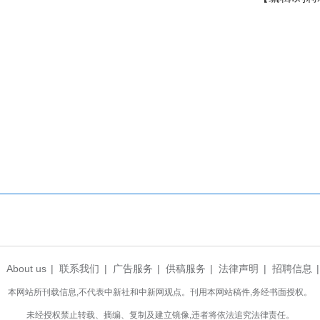
模拟火场的百名老人安全疏散至集结点。演练设置烟
生技巧。
部门督导帮扶组，对全市124家养老机构开展“地
76次，推动200余名消防控制室值班人员参加职业
机构消防“红黑榜”，通过定期回访、技能比武等方