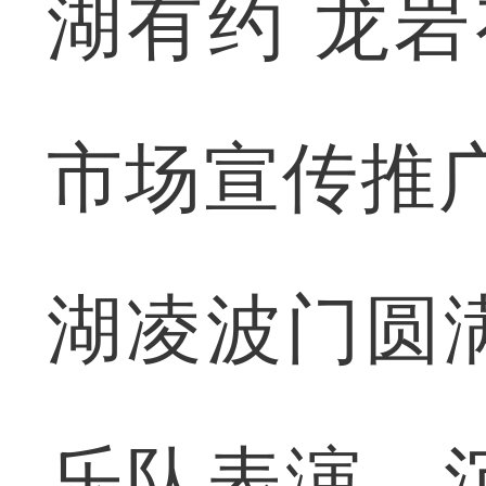
湖有约 龙岩
市场宣传推广
湖凌波门圆
乐队表演、