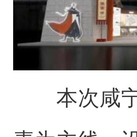
本次咸宁展