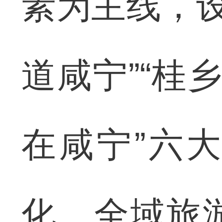
素为主线，设
道咸宁”“桂乡
在咸宁”六
化、全域旅