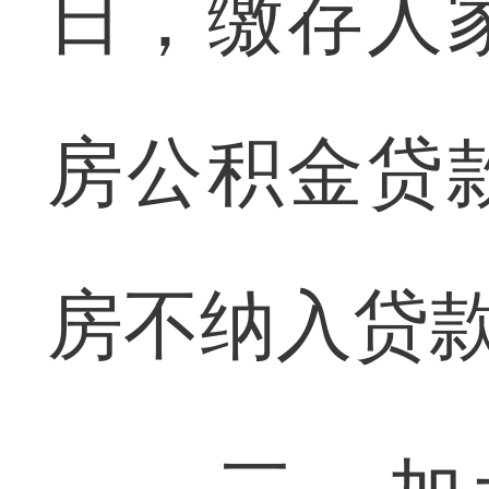
日，缴存人
房公积金贷
房不纳入贷