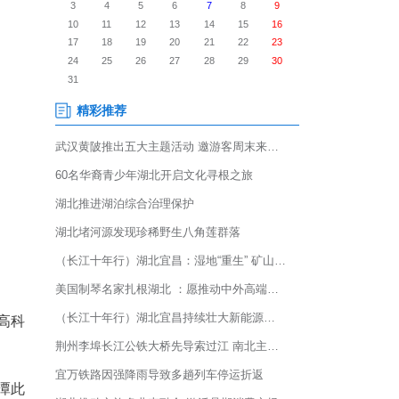
乡的台湾农民创业实验园(以下简
着咸丰县抹茶产业链正式补上了