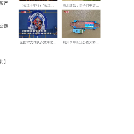
碾茶及抹茶领域已有布局的企
”品牌做大做强，推动咸丰茶产
全县促进特色农业产业链延链