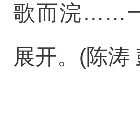
歌而浣……
展开。(陈涛 