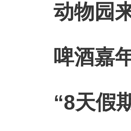
动物园来
啤酒嘉
“8天假