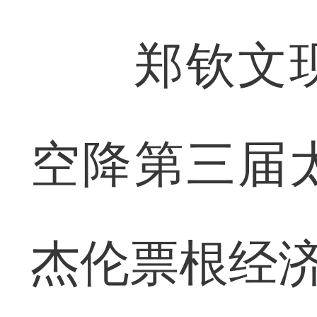
郑钦文现
空降第三届
杰伦票根经