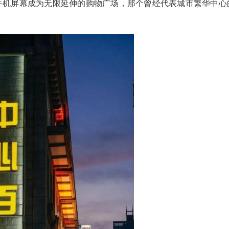
电
(童克琴)你是否还能想起，传统百货商场最鼎盛
……
费主力，当手机屏幕成为无限延伸的购物广场，那
一同褪色。