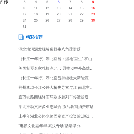
时的模样？窗明几净的柜台，排
个曾经代表城市繁华中心的传