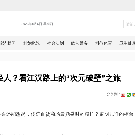
江汉
圈粉”年轻人？看江汉路上的“次
网湖北