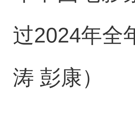
过2024年
涛 彭康）