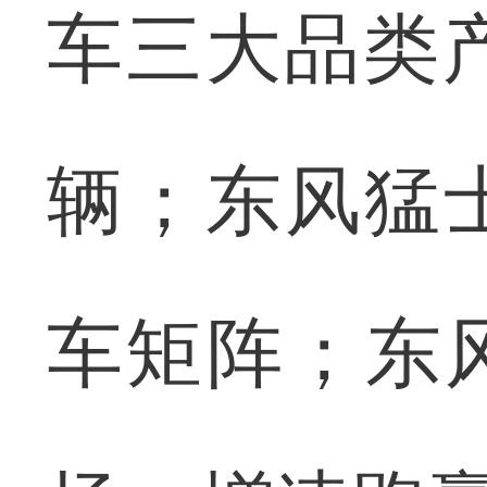
车三大品类
辆；东风猛士
车矩阵；东