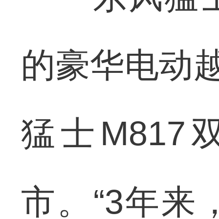
的豪华电动越
猛士M81
市。“3年