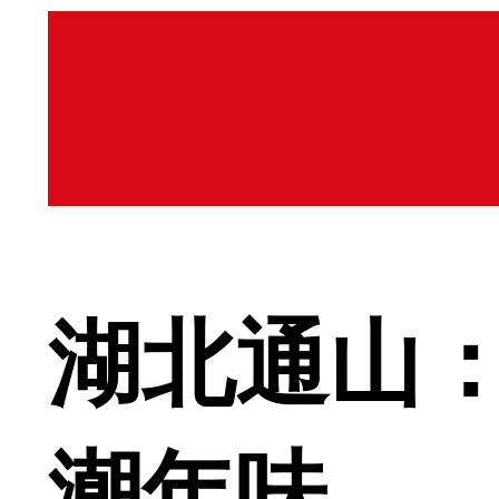
湖北通山
潮年味