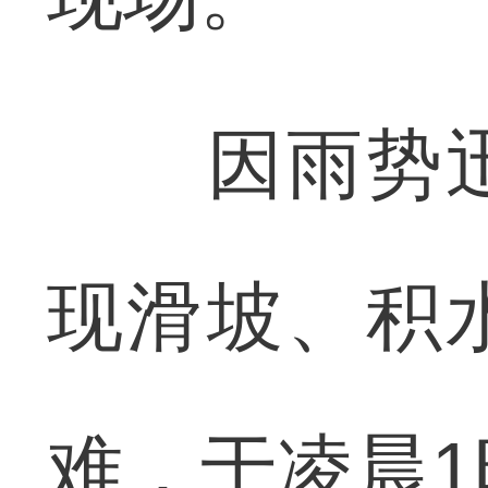
因雨势迅
现滑坡、积
难，于凌晨1