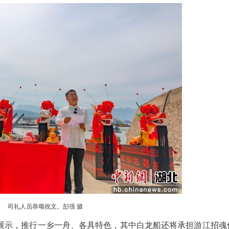
威武霸气的龙头。彭强 摄
是秭归时隔26年批量打造。