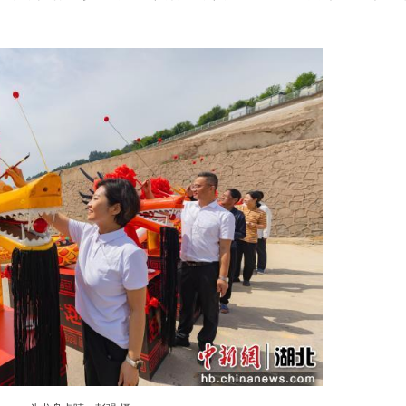
司礼人员恭颂祝文。彭强 摄
2条作表演展示，推行一乡一舟、各具特色，其中