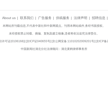
龙舟披红。彭强 摄
持续活化传承端午非遗，擦亮中国龙舟之乡文化招