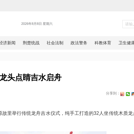
旅游
秭归龙头点睛吉水启舟
网湖北