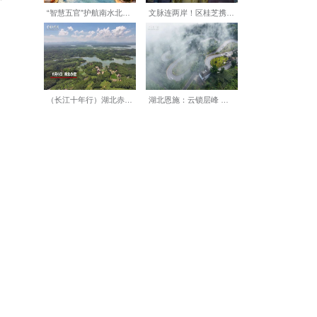
白龙船还将承担游江招魂仪式