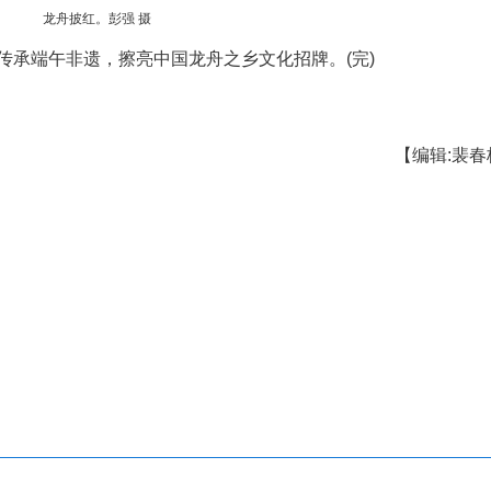
为龙舟点睛。彭强 摄
龙舟逐浪”2026屈原故里传统龙舟赛将在徐家冲港