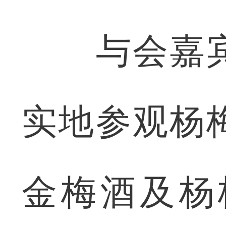
与会嘉宾
实地参观杨
金梅酒及杨