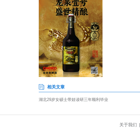
除了家人，刘崟君的导师和同门
了很多关心与帮助。同门一共九
不便时，几乎每位同学都热心帮
这段特殊的经历也让刘崟君收获
业型硕士的她深入钻研了偏向
变：“读研之前我性格比较浮躁
耕一件事。”
“回首这段旅程，我最深的感触
默付出、鼎力支持，我根本无法平