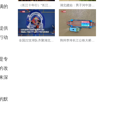
。
自哄睡，只有等宝宝安稳入睡
她每天的睡眠时间只有四到六
向，一度感到十分迷茫。好在
来说格外珍贵，她会抓紧每一
家，但丈夫一直给予她满满的
人倾诉。