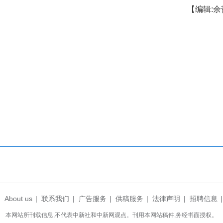
同学给予了她许多温暖。她的导师十分理解她的
人，大家都特别友善贴心，平日里搬重物这类体力活
她取过快递。
了许多成长。在专业学习上，她将书法与设计相
学术型的书法史论内容，极大拓宽了知识面与眼
，很难沉下心做事。成为母亲之后，我的耐心被慢慢
就是，是父母和家人的托举，才成就了如今的我
衡好家庭与学业，也走不到今天。”刘崟君说。（国倩