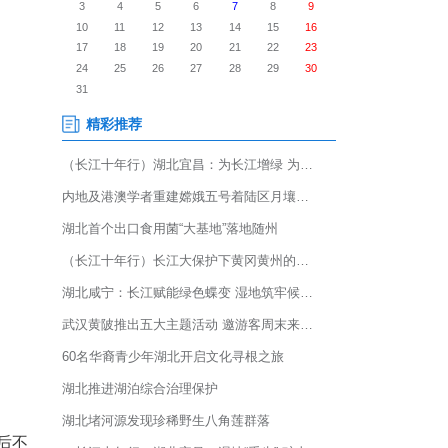
关注——29岁的硕士毕业生刘
业仪式。