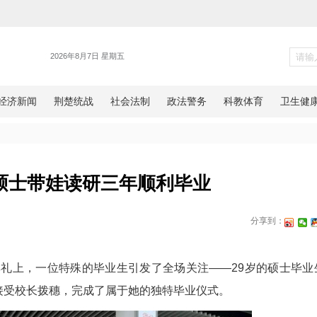
体育
29岁女硕士带娃读研三年顺利
新闻