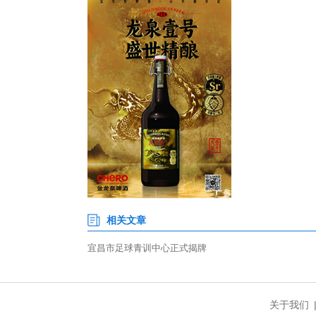
“今天的揭牌，标志着我市青少
说，青训中心要引进先进青训理
送”全链条机制，让更多有天赋
送更多“宜昌籍”精英球员。
湖北省体育局局长水兵表示，此
组建、场地改造、梯队搭建、制
供了重要支撑。（完）