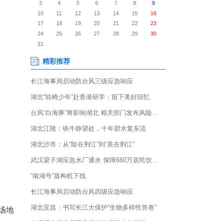
16日在该市体校综合训练馆正