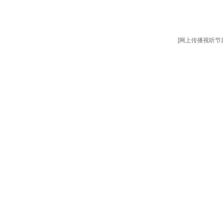
相关文章
宜昌市足球青训中心正式揭牌