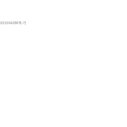
【编辑:余哲】