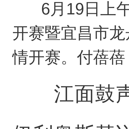
6月19日上
开赛暨宜昌市龙
情开赛。付蓓蓓
江面鼓声渐