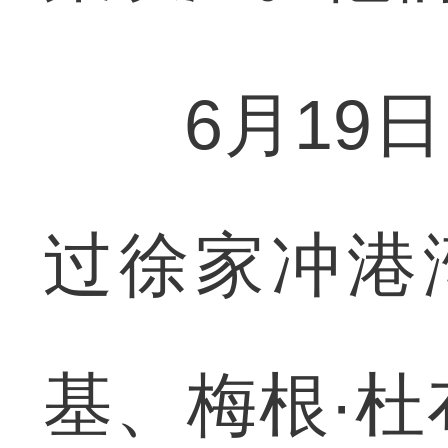
6月19日
过徐家冲港
基、梅根·