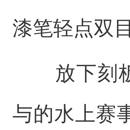
漆笔轻点双
放下刻板
与的水上赛