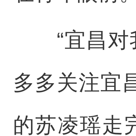
“宜昌对我
多多关注宜
的苏凌瑶走