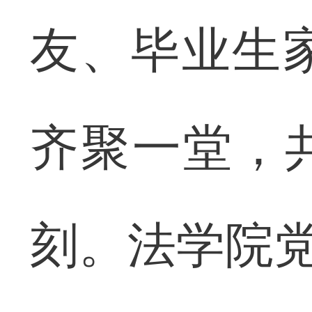
友、毕业生家
齐聚一堂，
刻。法学院