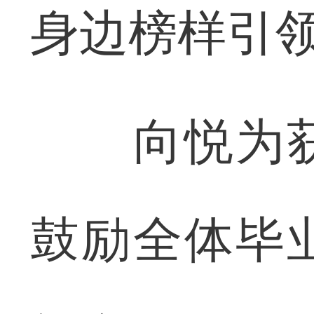
身边榜样引
向悦为获
鼓励全体毕