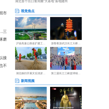
想，他打造了属于自己的“果
度碰壁；尝试滋补酒，又因市
人生的方向。”钱直恒说。
、蓝莓、红子泡、木瓜……三
整浸泡比例和酒精度数，一琢磨