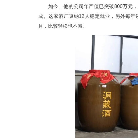
“他们家有三十几种果酒，我们
外地跟朋友分享，很多人尝过之
酒香也怕巷子深。钱直恒干脆给
海北的网友唠嗑。就在前两天，