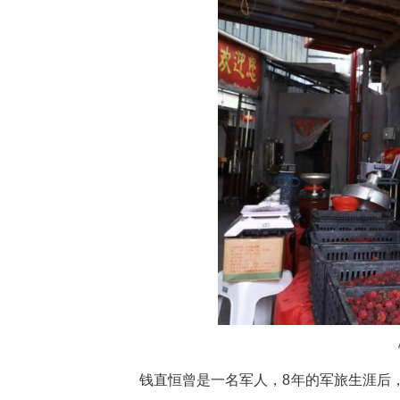
中新网湖北新闻6月25日电
直恒正忙着将一筐筐新鲜杨梅小