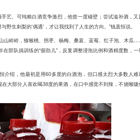
钱直恒处理刚从枝头摘下的杨梅。
旅生涯后，家乡漫山遍野的野果点燃了他的创业梦
“金路子”。
了祖辈的酿酒手艺。可纯粮白酒竞争激烈，他曾一
年，一次野炊时与野生刺梨的‘偶遇’，才让我找到了
遍咸丰的山山岭岭，猕猴桃、拐枣、杨梅、桑葚
。他拿出了当年在部队搞训练的“倔劲儿”，反复调