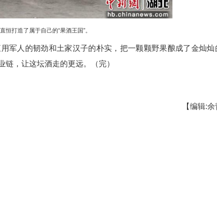
00万元，产品遍布恩施州八县市，仅在咸丰县
，另外每年还提供30个季节性用工岗位。务工居民