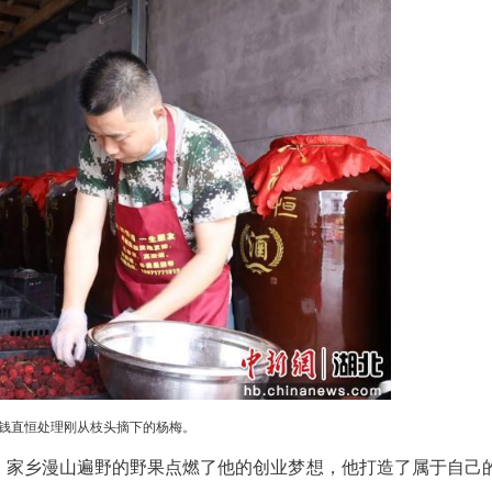
（杜迪纳 马晓苇）清晨，在湖北省蜜果鲜滋酒业有
心翼翼地搬进车间。