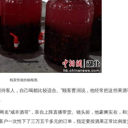
单。”钱直恒介绍，他最初是用60多度的白酒泡
到40多度，“现在大部分人喜欢喝38度的果酒，在