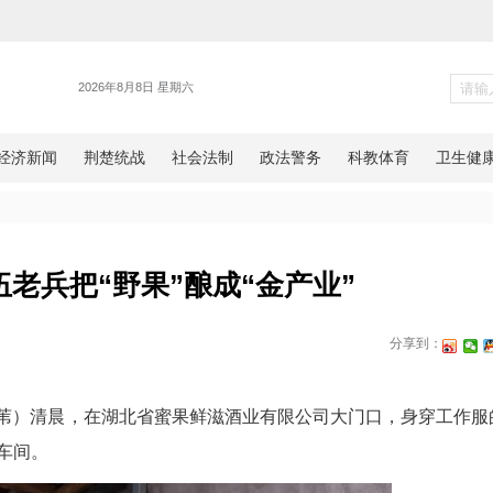
各地
丰：退伍老兵把“野果”酿成“金
网湖北