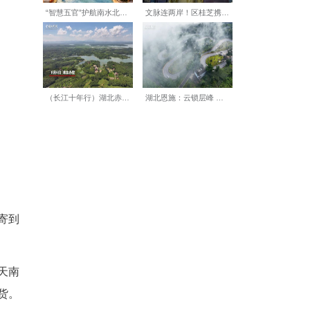
，但口感太烈大多数人难以接
口中感觉不到辣，不烧喉咙也不