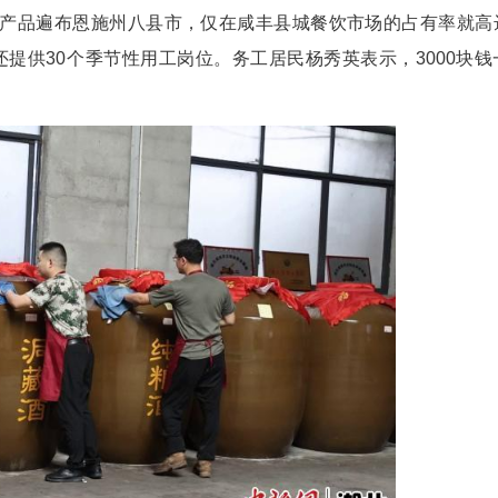
钱直恒做的杨梅酒。
平时拿来招待客人，自己喝都比较适合。”顾客曹
后都来联系他。
自己起了网名“咸丰酒哥”，亲自上阵直播带货。
浙江嘉兴一位客户一次性下了三万五千多元的订单，