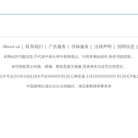
钱直恒打造了属于自己的“果酒王国”。
间，钱直恒用军人的韧劲和土家汉子的朴实，把
到酿造的全产业链，让这坛酒走的更远。（完）