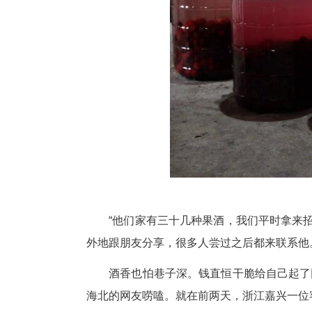
就是十多年。
“做水果泡酒看似容易实则不简
受，于是降到50多度，后来又降
烧胃。”