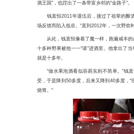
钱直恒曾是一名军人，8年的军
酒王国”，也蹚出了一条带富乡邻的
钱直恒2011年退伍后，接过
场反馈而陷入低谷。“直到2012
从此，钱直恒像着了魔一样，跑
十多种野果被他一一“请”进酒里