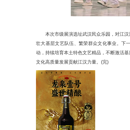
其中，晟韵艺术团带来原创舞蹈
干奋进的精神风貌；电信梅花艺
古今碰撞。两支团队斩获全市“十
薇姿艺术团的《奔腾的骏马》、
次魅力广场舞展演“优秀团队”称