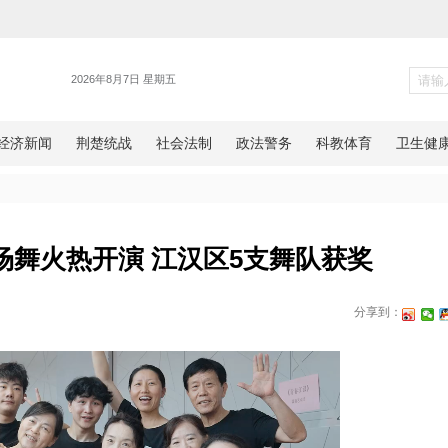
旅游
”魅力广场舞火热开演 江汉区5
网湖北