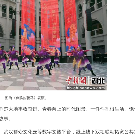
行展演，江汉区5支舞队收获多项荣誉。
文化品牌，本次活动以“舞韵江城・暑你精彩”为
区文化和旅游局联合承办。