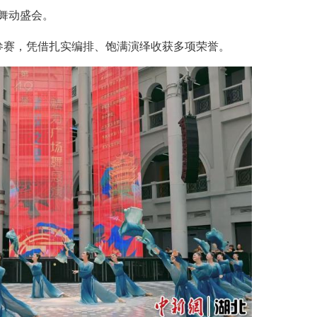
图为《奔腾的骏马》表演。
步，勾勒荆楚大地丰收奋进、青春向上的时代图
时代武汉城市故事。
文化云享、武汉群众文化云等数字文旅平台，线
烈鲜活的夏日舞动盛会。
队伍登台参赛，凭借扎实编排、饱满演绎收获多