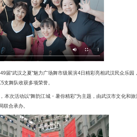
陈文佳 卢琪)第49届“武汉之夏”魅力广场舞市级展演