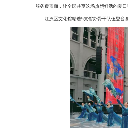
现场，一众舞者以舒展灵动的舞
度的群众文艺佳作，持续讲好新
汇演全程登陆国家公共文化云、
服务覆盖面，让全民共享这场热
江汉区文化馆精选5支馆办骨干