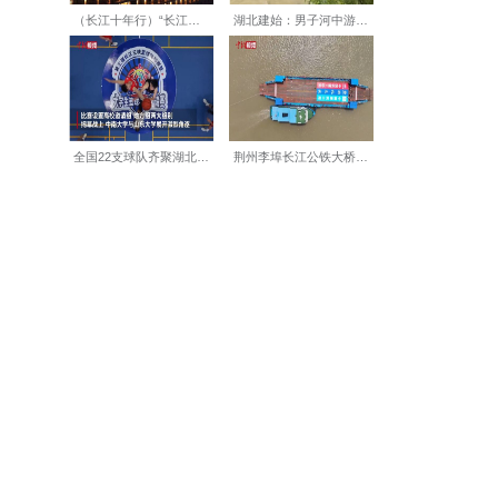
景。一件件扎根生活、饱含温
上线下双项联动拓宽公共文化
项荣誉。