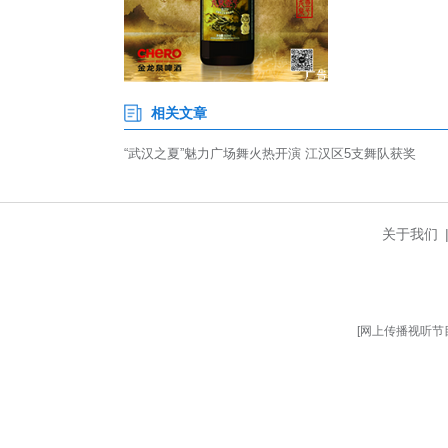
本次市级展演选址武汉民众乐园
壮大基层文艺队伍、繁荣群众文