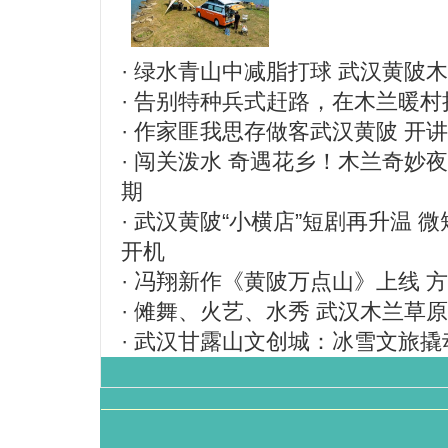
·
绿水青山中减脂打球 武汉黄陂木
·
告别特种兵式赶路，在木兰暖村把
·
作家匪我思存做客武汉黄陂 开
·
闯关泼水 奇遇花乡！木兰奇妙
期
·
武汉黄陂“小横店”短剧再升温 
开机
·
冯翔新作《黄陂万点山》上线 
·
傩舞、火艺、水秀 武汉木兰草
·
武汉甘露山文创城：冰雪文旅撬