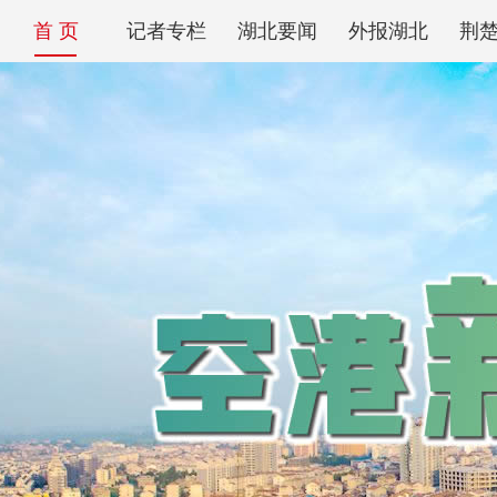
首 页
记者专栏
湖北要闻
外报湖北
荆