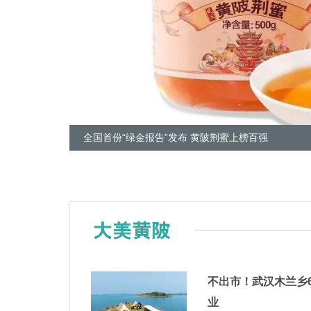
全国首份“绿金报告”发布 黄陂荆蜜上榜百强
不出市！武汉木兰乡
业