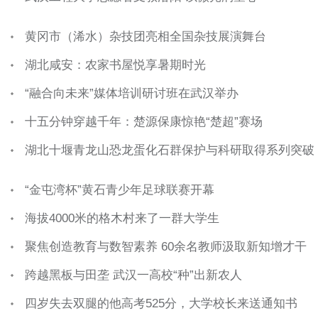
黄冈市（浠水）杂技团亮相全国杂技展演舞台
湖北咸安：农家书屋悦享暑期时光
“融合向未来”媒体培训研讨班在武汉举办
十五分钟穿越千年：楚源保康惊艳“楚超”赛场
湖北十堰青龙山恐龙蛋化石群保护与科研取得系列突破
“金屯湾杯”黄石青少年足球联赛开幕
海拔4000米的格木村来了一群大学生
聚焦创造教育与数智素养 60余名教师汲取新知增才干
跨越黑板与田垄 武汉一高校“种”出新农人
四岁失去双腿的他高考525分，大学校长来送通知书