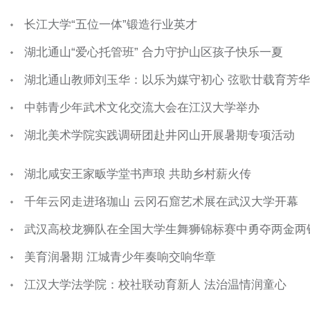
长江大学“五位一体”锻造行业英才
湖北通山“爱心托管班” 合力守护山区孩子快乐一夏
湖北通山教师刘玉华：以乐为媒守初心 弦歌廿载育芳华
中韩青少年武术文化交流大会在江汉大学举办
湖北美术学院实践调研团赴井冈山开展暑期专项活动
湖北咸安王家畈学堂书声琅 共助乡村薪火传
千年云冈走进珞珈山 云冈石窟艺术展在武汉大学开幕
武汉高校龙狮队在全国大学生舞狮锦标赛中勇夺两金两
美育润暑期 江城青少年奏响交响华章
江汉大学法学院：校社联动育新人 法治温情润童心