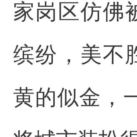
家岗区仿佛
缤纷，美不
黄的似金，