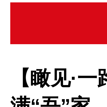
【瞰见·一
满“吾”家