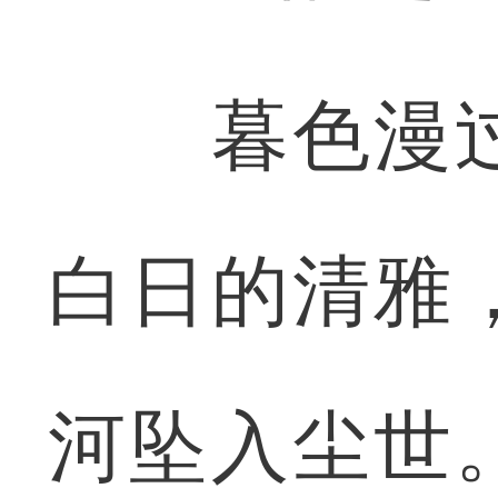
暮色漫过
白日的清雅
河坠入尘世