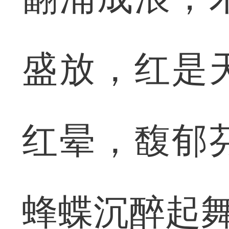
盛放，红是
红晕，馥郁
蜂蝶沉醉起