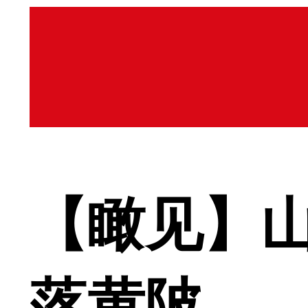
【瞰见】山
落黄陂