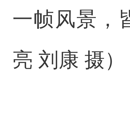
一帧风景，
亮 刘康 摄）