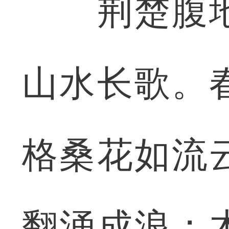
荆楚腹地
山水长歌。
格桑花如流
翻涌成浪；