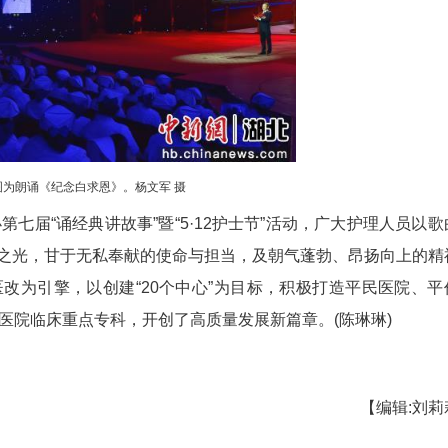
图为情景剧《医心为民》。杨文军 摄