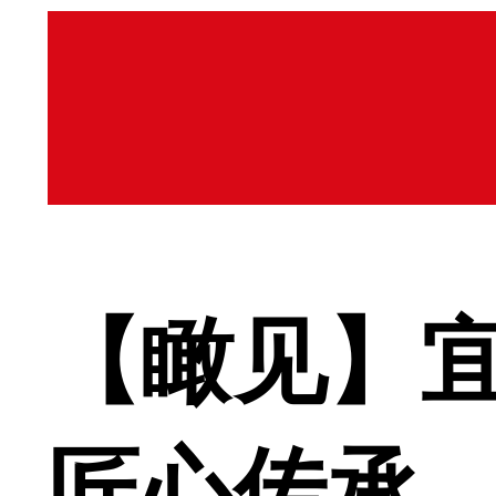
【瞰见】宜
匠心传承