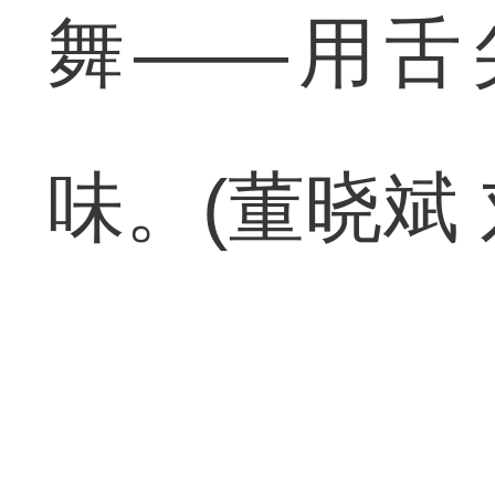
舞——用舌
味。(董晓斌 