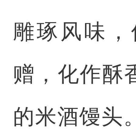
雕琢风味，
赠，化作酥
的米酒馒头