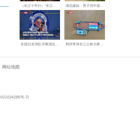
【编辑:丁喆】