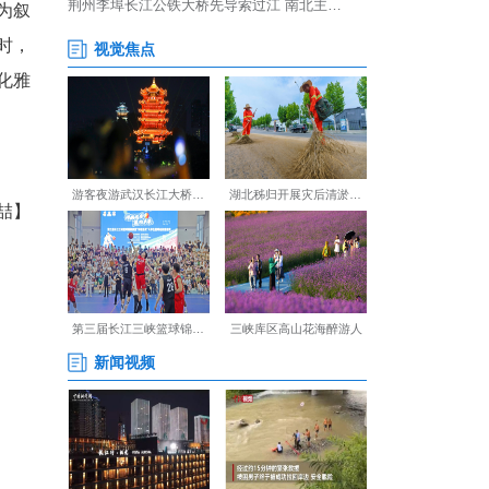
、昭君、李白三位历史人物为叙
间打造移动式沉浸剧场。同时，
客一边体验古今交融的楚文化雅