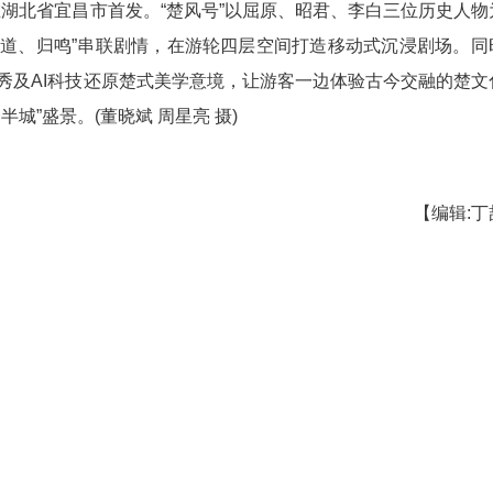
“楚风号”在湖北省宜昌市首发。“楚风号”以屈原
通过“寻凤、问道、归鸣”串联剧情，在游轮四层空
景、古风脱口秀及AI科技还原楚式美学意境，让游
一半山水一半城”盛景。(董晓斌 周星亮 摄)