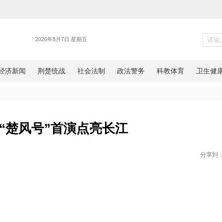
【瞰见】“楚风号”首演点亮长江
网湖北