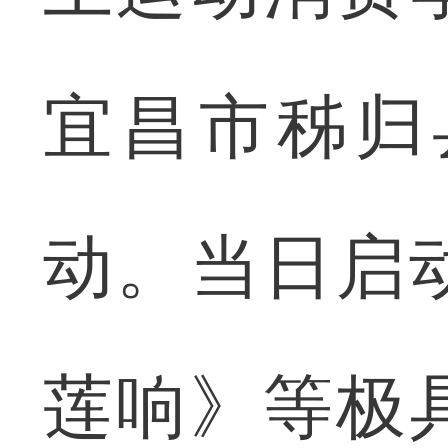
宜昌市秭归
动。当日启
莲响》等极