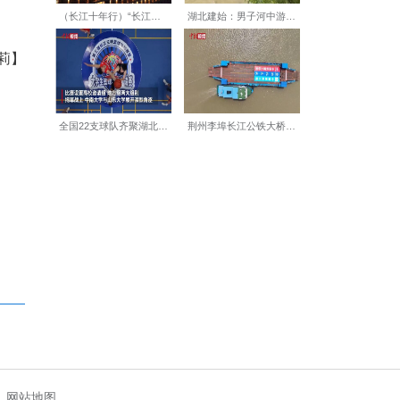
，通过政府搭台精准对接、媒体
24年大赛全网平台总曝光量超
大赛获奖达人，将被授予“荆州
石化销售股份有限公司荆州石
办。(完)
【编辑:刘莉莉】