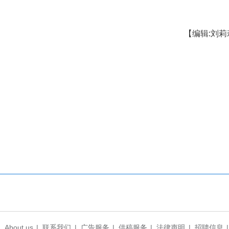
短视频挑战赛启动仪式同时举行。挑战赛已举办三届
、企业唱戏产品“出圈”，共促荆州味道新发展。20
被省委网信办授予“表现突出网络文化项目”。今年
荆州市融媒体中心主办，荆州市网信中心、中国
荆州市分公司、湖北秒捷汇现代农业发展有限公司协