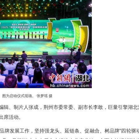
(陈雪玲 胡威虎)2025荆州味道品牌大会暨第四届“
书记、市长李迎伟出席活动并宣布大赛启动。