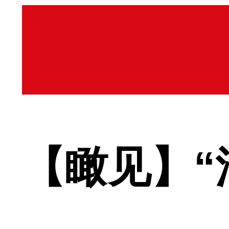
【瞰见】“