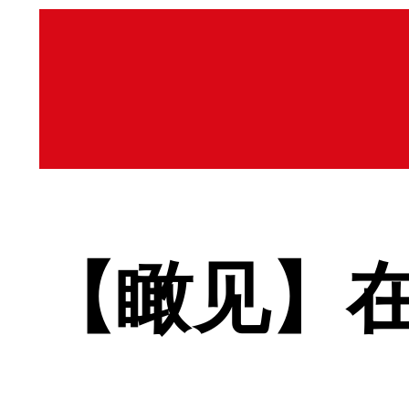
【瞰见】在