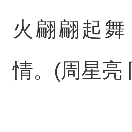
火翩翩起舞
情。(周星亮 