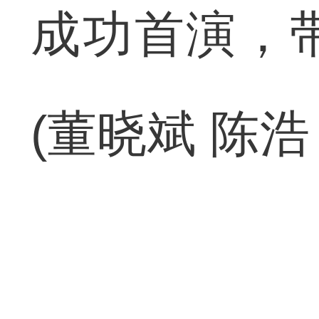
成功首演，
(董晓斌 陈浩 