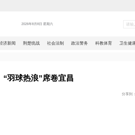
【瞰见】“羽球热浪”席卷宜昌
网湖北