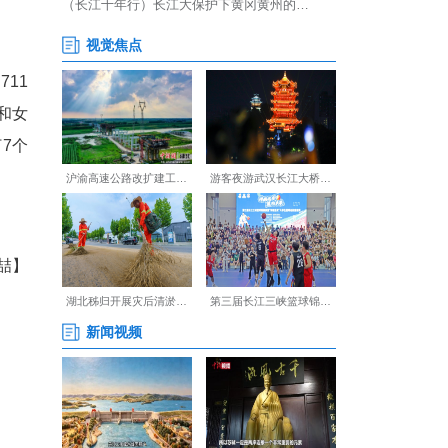
省(自治区、直辖市)的711
年组设18岁以下男子团体和女
打、女子双打、混合双打7个