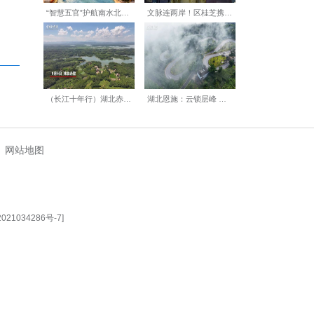
【编辑:丁喆】