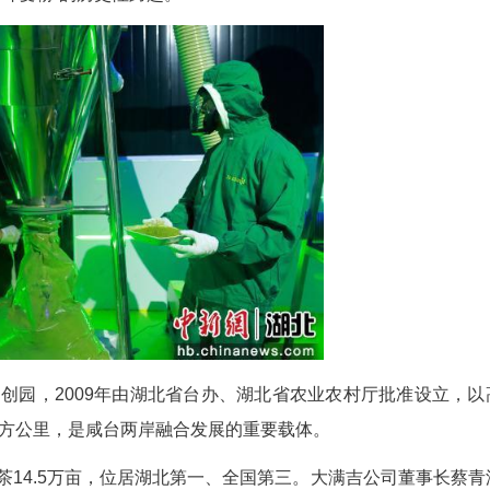
(文朝顺 马晓苇 姚健)9月29日，位于咸丰县小村
恩施州大满吉食品有限公司生产线顺利投产，这意味
本地茶叶“由叶变粉”的历史性跨越。