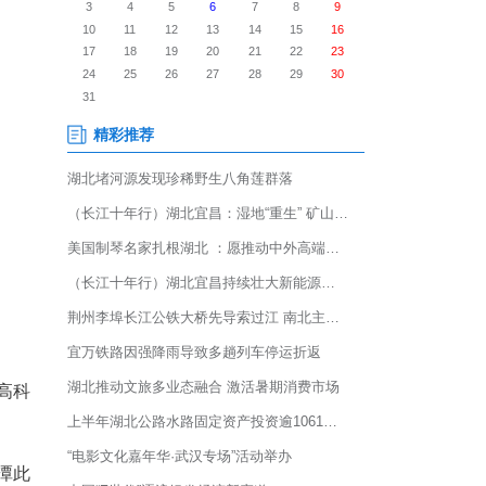
乡的台湾农民创业实验园(以下简
着咸丰县抹茶产业链正式补上了