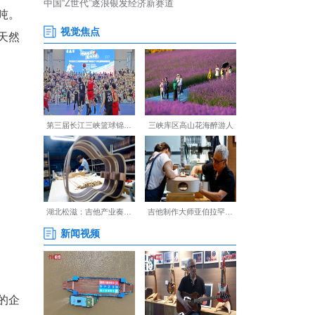
农业农村厅批准设立，以高科
载体。
三。大满吉公司董事长蔡青潭此
25公斤、年产可达500吨。
中最大限度地保留茶叶的天然